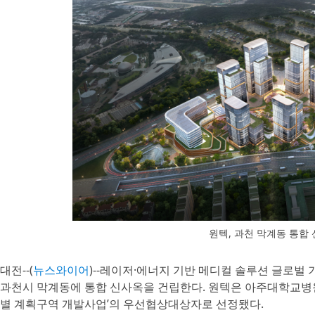
원텍, 과천 막계동 통합
대전--(
뉴스와이어
)--레이저·에너지 기반 메디컬 솔루션 글로벌 기
과천시 막계동에 통합 신사옥을 건립한다. 원텍은 아주대학교병원
별 계획구역 개발사업’의 우선협상대상자로 선정됐다.