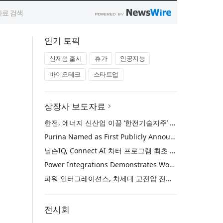
인기 토픽
신제품 출시
휴가
인공지능
바이오테크
스타트업
상장사 보도자료
한전, 에너지 신산업 이끌 ‘한전기술지주’ 공식 출범
Purina Named as First Publicly Announced NIQ ConnectAI Charter Client
닐슨IQ, Connect AI 차터 프로그램 최초 고객사 ‘퓨리나’ 선정
Power Integrations Demonstrates World’s First 2200 V GaN Technology for Next-Era High-Voltage Power Systems
파워 인터그레이션스, 차세대 고전압 전력 시스템을 위한 세계 최초의 2200V GaN 기술 시연
전시회