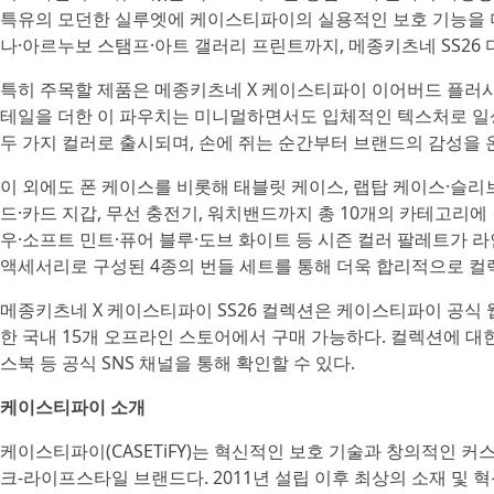
특유의 모던한 실루엣에 케이스티파이의 실용적인 보호 기능을 
나·아르누보 스탬프·아트 갤러리 프린트까지, 메종키츠네 SS26
특히 주목할 제품은 메종키츠네 X 케이스티파이 이어버드 플러시
테일을 더한 이 파우치는 미니멀하면서도 입체적인 텍스처로 일
두 가지 컬러로 출시되며, 손에 쥐는 순간부터 브랜드의 감성을 
이 외에도 폰 케이스를 비롯해 태블릿 케이스, 랩탑 케이스·슬리브
드·카드 지갑, 무선 충전기, 워치밴드까지 총 10개의 카테고리에
우·소프트 민트·퓨어 블루·도브 화이트 등 시즌 컬러 팔레트가 
액세서리로 구성된 4종의 번들 세트를 통해 더욱 합리적으로 컬렉
메종키츠네 X 케이스티파이 SS26 컬렉션은 케이스티파이 공식 웹사
한 국내 15개 오프라인 스토어에서 구매 가능하다. 컬렉션에 대
스북 등 공식 SNS 채널을 통해 확인할 수 있다.
케이스티파이 소개
케이스티파이(CASETiFY)는 혁신적인 보호 기술과 창의적인 
크-라이프스타일 브랜드다. 2011년 설립 이후 최상의 소재 및 혁