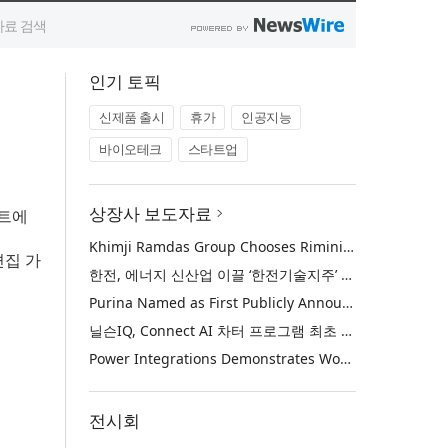
인기 토픽
신제품 출시
휴가
인공지능
바이오테크
스타트업
상장사 보도자료
턴트에
Khimji Ramdas Group Chooses Rimini Street to Reduce SAP Support Costs, Protect 700+ Customizations and Reinvest Savings in Innovation
편집 가
한전, 에너지 신산업 이끌 ‘한전기술지주’ 공식 출범
Purina Named as First Publicly Announced NIQ ConnectAI Charter Client
닐슨IQ, Connect AI 차터 프로그램 최초 고객사 ‘퓨리나’ 선정
Power Integrations Demonstrates World’s First 2200 V GaN Technology for Next-Era High-Voltage Power Systems
전시회