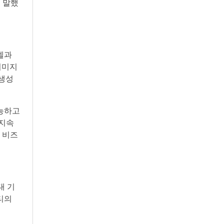
 말했
델과
이미지
 생성
가능하고
 지속
 비즈
대 기
티티의