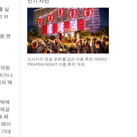
인기 사진
를 실
의 브
용 캔
오사카의 ‘웃음 문화’를 담은 여름 축제 ‘OSAKA
PIKAPIKA NIGHT 여름 축제’ 개최
제작된
력하거나
팅의 맥
맥락에
 제공
 AI
 레이
 기대