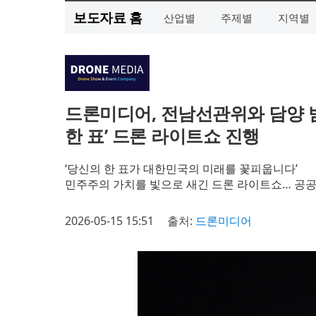
보도자료 홈
산업별
주제별
지역별
드론미디어, 전남선관위와 담양 
한 표’ 드론 라이트쇼 진행
‘당신의 한 표가 대한민국의 미래를 꽃피웁니다’
민주주의 가치를 빛으로 새긴 드론 라이트쇼… 공공
2026-05-15 15:51
출처:
드론미디어