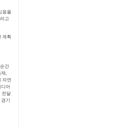
 있음을
이라고
갈 계획
 순간
제,
이 자연
이디어
지 전달
 경기