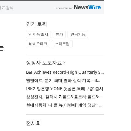
인기 토픽
신제품 출시
휴가
인공지능
바이오테크
스타트업
는
상장사 보도자료
L&F Achieves Record-High Quarterly Shipments, Begins LFP Supply for North American ESS in Q3 Advancing its Two-Track NCM and LFP Growth Strategy
엘앤에프, 분기 최대 출하 실적 기록… 3분기 북미 ESS향 LFP 공급 착수 NCM+LFP ‘2-Track’ 성장 전략 실현
IBK기업은행 ‘i-ONE 햇살론 특례보증’ 출시
삼성전자, ‘갤럭시 Z 폴드8 울트라·폴드8·플립8’과 ‘갤럭시 워치 울트라2·워치9’ 국내 공식 출시
현대자동차 ‘디 올 뉴 아반떼’ 계약 첫날 1만 대 돌파
전시회