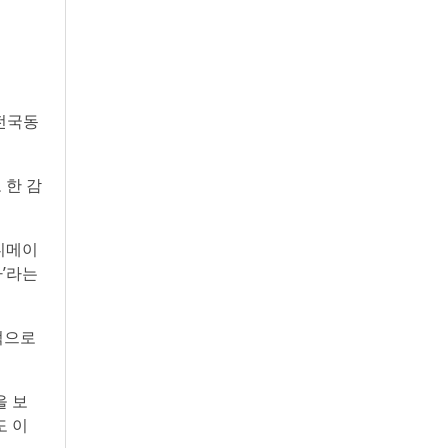
전국동
 한 감
니메이
’라는
적으로
을 보
도 이