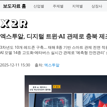
보도자료 홈
산업별
주제별
지역별
상장사
엑스투알, 디지털 트윈·AI 관제로 충북 
3차년도 10개 레드존 구축… 재해 8종 기반 스마트 관제 전면 적
AI 모델 14종 고도화·메타버스 실시간 관제로 ‘예측형 안전관리’
2025-12-11 15:30
출처:
엑스투알