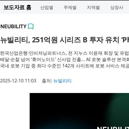
보도자료 홈
산업별
주제별
지역별
상장사
뉴빌리티, 251억원 시리즈 B 투자 유치 ‘Phy
한국산업은행·인비저닝파트너스, 전 지누스 이윤재 회장 및 유럽
배달·순찰 넘어 ‘휴머노이드’ 신사업 진출… AI 로봇 솔루션 본격
국내 로봇 기업 중 최다 수준인 142개 사이트에 로봇 서비스 제공…
2025-12-10 11:03
출처:
뉴빌리티