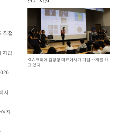
인기 사진
도 직접
내 자립
KLA 코리아 김양형 대표이사가 기업 소개를 하
고 있다
026
관에서
참여자
.