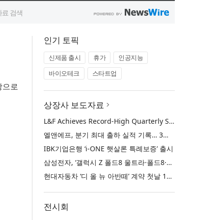
인기 토픽
신제품 출시
휴가
인공지능
바이오테크
스타트업
상으로
상장사 보도자료
L&F Achieves Record-High Quarterly Shipments, Begins LFP Supply for North American ESS in Q3 Advancing its Two-Track NCM and LFP Growth Strategy
엘앤에프, 분기 최대 출하 실적 기록… 3분기 북미 ESS향 LFP 공급 착수 NCM+LFP ‘2-Track’ 성장 전략 실현
IBK기업은행 ‘i-ONE 햇살론 특례보증’ 출시
삼성전자, ‘갤럭시 Z 폴드8 울트라·폴드8·플립8’과 ‘갤럭시 워치 울트라2·워치9’ 국내 공식 출시
현대자동차 ‘디 올 뉴 아반떼’ 계약 첫날 1만 대 돌파
전시회