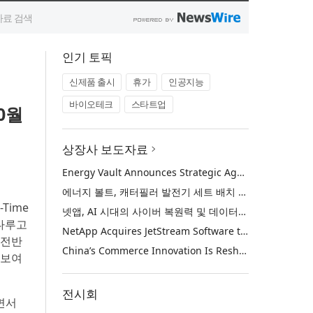
인기 토픽
신제품 출시
휴가
인공지능
바이오테크
스타트업
0월
상장사 보도자료
Energy Vault Announces Strategic Agreement to Deploy 1.25 GW of Integrated Power Infrastructure for Hyperscaler AI Data Center with Leading Power Generation EPC Deploying Caterpillar Gensets
에너지 볼트, 캐터필러 발전기 세트 배치 중인 선도적인 발전 EPC를 통해 하이퍼스케일러 AI 데이터센터를 위한 1.25 GW 통합 전력 인프라 구축을 위한 전략적 계약 체결
Time
넷앱, AI 시대의 사이버 복원력 및 데이터 보호 강화를 위해 젯스트림 소프트웨어 인수
 다루고
NetApp Acquires JetStream Software to Advance Cyber Resilience and Data Protection for the AI Era
 전반
China’s Commerce Innovation Is Reshaping Global Retail
 보여
전시회
면서