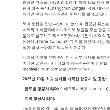
항공편 취소율이 43% 감소했다. 특히 10월 세계 최고
항과 창춘 룽자(Changchun Longjia) 공항, 
속적인 운영 증가와 꾸준한 회복세를 보이고 있다.
북미 운항은 운영 부담이 더 컸으며, 항공편 취소는 
네트워크 복원력에 지속적으로 부담을 주는 항공 교통
움에도 불구하고 웨스트젯(WestJet)은 이 지역의 정시
에어캐나다(Air Canada)가 그 뒤를 이었다. 이는
성이 점차 높아지고 있음을 보여준다.
시리움은 현재 진행 중인 미국 정부 폐쇄를 포함
이러한 요인은 이미 11월의 항공편 운항에 영향을
media@cirium.com으로 연락하면 된다.
2025년 10월 최고 성과를 기록한 항공사 및 공항:
·
글로벌 항공사 리더:
아에로멕시코(Aeromexico) 
·
지역 항공사 리더:
- 필리핀항공(Philippine Airlines)(아시아태평양, 86