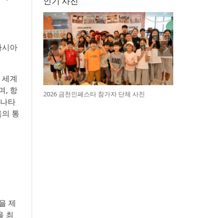
인기 사진
(아시아
 세계
, 항
2026 금천인페스타 참가자 단체 사진
 나타
움의 통
을 제
을 최