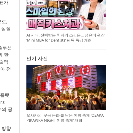
대표가
으로,
 실질
AI 시대, 선택받는 치과의 조건은… 정유미 원장
‘Mini MBA for Dentists’ 단독 특강 개최
 솔루션
의 한
인기 사진
기술력
받아 전
션
 플랫
rs
수의 공
오사카의 ‘웃음 문화’를 담은 여름 축제 ‘OSAKA
PIKAPIKA NIGHT 여름 축제’ 개최
의 방향