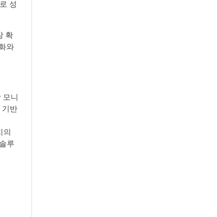
로 성
장 확
도화와
장 모니
 기반
이지의
지솔루