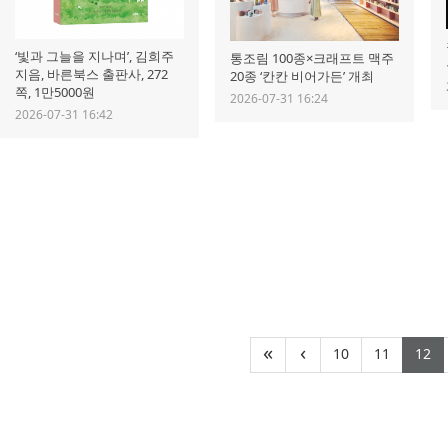
‘빛과 그늘을 지나며’, 김희주
통조림 100종×크래프트 맥주
지음, 바른북스 출판사, 272
20종 ‘칸칸 비어가든’ 개최
쪽, 1만5000원
2026-07-31 16:24
2026-07-31 16:42
(current)
(curre
(c
«
‹
10
11
12