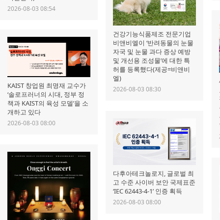
2026-08-03 08:54
건강기능식품제조 전문기업
비앤비엘이 ‘반려동물의 눈물
자국 및 눈물 과다 증상 예방
및 개선용 조성물’에 대한 특
허를 등록했다(제공=비앤비
엘)
KAIST 창업원 최명재 교수가
2026-08-03 08:30
‘솔로프러너의 시대, 정부 정
책과 KAIST의 육성 모델’을 소
개하고 있다
2026-08-03 08:00
다후아테크놀로지, 글로벌 최
고 수준 사이버 보안 국제표준
‘IEC 62443-4-1’ 인증 획득
2026-08-03 08:00