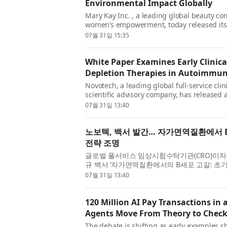
Environmental Impact Globally
Mary Kay Inc. , a leading global beauty c
women’s empowerment, today released its 2
progress toward its 2030 goals and celebr
07월 31일 15:35
that cont...
White Paper Examines Early Clinica
Depletion Therapies in Autoimmun
Novotech, a leading global full-service cli
scientific advisory company, has released 
Autoimmune Disease: Considerations for Ea
07월 31일 13:40
practica...
노보텍, 백서 발간… 자가면역질환에서 
전략 조명
글로벌 풀서비스 임상시험수탁기관(CRO)이자 임
규 백서 ‘자가면역질환에서의 B세포 고갈: 초기
백서는 차세대 B세포 고갈 치료제의 초기 임상
07월 31일 13:40
운...
120 Million AI Pay Transactions in
Agents Move From Theory to Chec
The debate is shifting as early examples 