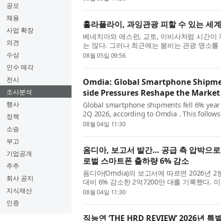
부...
공모
채용
홀라플라이, 과잉관광 피할 수 있는 세계
사업 확장
베네치아와 애스펀, 교토, 이비사처럼 시간이
의견
는 많다. 그러나 최근에는 붐비는 관광 명소
있다. 점점 더 많은 여행객이 인파와 긴 대기줄
수상
08월 05일 09:56
인수 매각
전시
Omdia: Global Smartphone Shipment
side Pressures Reshape the Market
조사분석
행사
Global smartphone shipments fell 6% year o
2Q 2026, according to Omdia . This follow
정책
which gave way to the adjustment phase of
08월 04일 11:30
소송
high mem...
부고
옴디아, 보고서 발간… 공급 측 압박으로 
기업공개
로벌 스마트폰 출하량 6% 감소
주주
옴디아(Omdia)의 보고서에 따르면 2026년
회사 공지
대비 6% 감소한 2억7200만 대를 기록했다. 
가 메모리 비용 사이클의 조정 국면으로 전환된
지식재산
08월 04일 11:30
가...
인증
직능연 ‘THE HRD REVIEW’ 2026