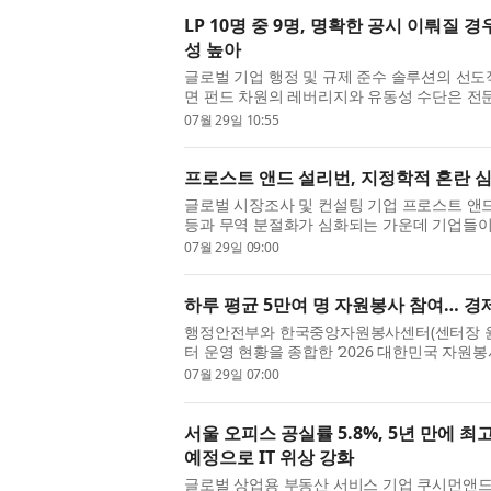
LP 10명 중 9명, 명확한 공시 이뤄질
성 높아
글로벌 기업 행정 및 규제 준수 솔루션의 선도
면 펀드 차원의 레버리지와 유동성 수단은 전
프라로 자리 잡았다. 조사 결과, 유한책임투자자(
07월 29일 10:55
프로스트 앤드 설리번, 지정학적 혼란 심
글로벌 시장조사 및 컨설팅 기업 프로스트 앤드 설리번
등과 무역 분절화가 심화되는 가운데 기업들이
속 가능한 성장을 이어가기 위해 고려해야 할 핵
07월 29일 09:00
하루 평균 5만여 명 자원봉사 참여… 경제
행정안전부와 한국중앙자원봉사센터(센터장 
터 운영 현황을 종합한 ‘2026 대한민국 자원봉
기초 자원봉사센터가 협력해 데이터를 최신화한
07월 29일 07:00
...
서울 오피스 공실률 5.8%, 5년 만에 
예정으로 IT 위상 강화
글로벌 상업용 부동산 서비스 기업 쿠시먼앤드웨