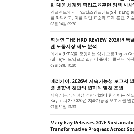
화 대응 체계와 직업교육훈련 정책 시사
잉글랜드에서는 ‘스킬스잉글랜드(Skills Engl
를 파악하고, 이를 직업 표준과 도제 훈련, 기
기 위한 정책적 노력을 강화하고 있다. 인공지
08월 04일 09:30
력...
직능연 ‘THE HRD REVIEW’ 2026년
덴 노동시장 제도 분석
이케아(IKEA)를 운영하는 잉카 그룹(Ingka Gr
(Billie)’의 도입으로 일감이 줄어든 콜센터 
‘원격 인테리어 디자인 어드바이저(advisor)
08월 03일 10:30
과,...
메리케이, 2026년 지속가능성 보고서 
경 영향력 전반의 변혁적 발전 조명
지속가능성과 여성 역량 강화에 헌신하는 선도적
Kay Inc.) 가 2026년 지속가능성 보고서를
진전 상황을 요약하고, 2025년 및 최근 성
07월 31일 15:35
계...
Mary Kay Releases 2026 Sustainabil
Transformative Progress Across So