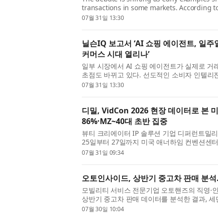
transactions in some markets. According t
consumer intelligence company, its globa
07월 31일 13:30
Where East Meets West...
닐슨IQ 보고서 ‘AI 쇼핑 에이전트, 일주
커머스 시대 열리나’
일부 시장에서 AI 쇼핑 에이전트가 실제로 
초점도 바뀌고 있다. 선도적인 소비자 인텔리전스 기업
글로벌 보고서 ‘커머스 혁명: 동서양의 만남(The Com
07월 31일 13:30
Me...
디밀, VidCon 2026 현장 데이터로 
86%·MZ~40대 초반 집중
뷰티 크리에이터 IP 솔루션 기업 디퍼런트밀리언
25일부터 27일까지 미국 애너하임 컨벤션센터
(VidCon) 2026’에서 운영한 K뷰티 공식 공간 
07월 31일 09:34
...
오토인사이드, 상반기 중고차 판매 분석
모빌리티 서비스 전문기업 오토핸즈의 직영·인
상반기 중고차 판매 데이터를 분석한 결과, 
확대 흐름이 두드러졌다고 30일 밝혔다. 특히 전
07월 30일 10:04