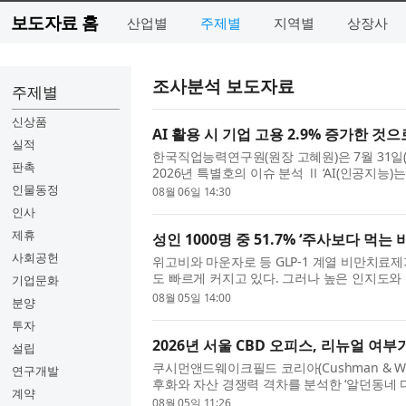
보도자료 홈
산업별
주제별
지역별
상장사
조사분석 보도자료
주제별
신상품
AI 활용 시 기업 고용 2.9% 증가한 것
실적
한국직업능력연구원(원장 고혜원)은 7월 31일(금) 
판촉
2026년 특별호의 이슈 분석 Ⅱ ‘AI(인공지능)
로 본 AI 활용의 고용 효과’를 통해 AI 활용 
인물동정
08월 06일 14:30
분...
인사
제휴
성인 1000명 중 51.7% ‘주사보다 먹는
사회공헌
위고비와 마운자로 등 GLP-1 계열 비만치
도 빠르게 커지고 있다. 그러나 높은 인지도와
기업문화
보이는 소비자가 많은 것으로 나타났다. 리서
08월 05일 14:00
분양
(PMI...
투자
2026년 서울 CBD 오피스, 리뉴얼 여
설립
쿠시먼앤드웨이크필드 코리아(Cushman & Wake
연구개발
후화와 자산 경쟁력 격차를 분석한 ‘알던동네 
계약
다. 이번 보고서는 쿠시먼앤드웨이크필드가 독
08월 05일 11:26