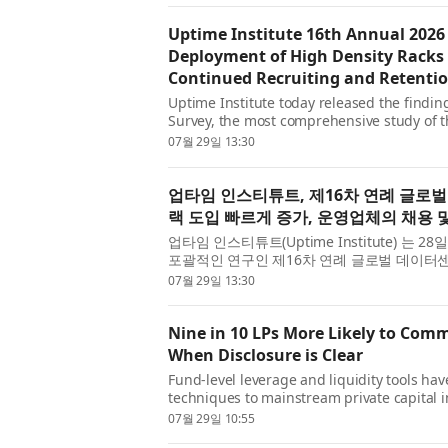
Uptime Institute 16th Annual 2026
Deployment of High Density Racks 
Continued Recruiting and Retentio
Uptime Institute today released the findin
Survey, the most comprehensive study of the
2026 results reveal an industry navigating
07월 29일 13:30
outage e...
업타임 인스티튜트, 제16차 연례 글로
랙 도입 빠르게 증가, 운영업체의 채용 
업타임 인스티튜트(Uptime Institute) 는
포괄적인 연구인 제16차 연례 글로벌 데이터센
사 결과는 비용 상승이 여전히 경영진의 최대 
07월 29일 13:30
증...
Nine in 10 LPs More Likely to Com
When Disclosure is Clear
Fund-level leverage and liquidity tools ha
techniques to mainstream private capital i
research from CSC , the leading provider o
07월 29일 10:55
compliance soluti...