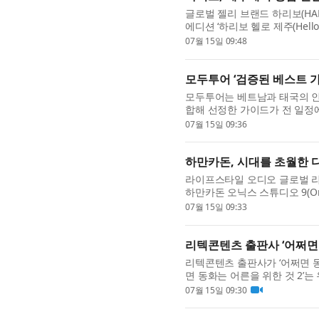
글로벌 젤리 브랜드 하리보(HA
에디션 ‘하리보 헬로 제주(Hello
규모의 브랜드 미디어 전시 ‘하리
07월 15일 09:48
모두투어 ‘검증된 베스트 가
모두투어는 베트남과 태국의 인
합해 선정한 가이드가 전 일정에
전을 출시했다고 15일 밝혔다.
07월 15일 09:36
하만카돈, 시대를 초월한 디자
라이프스타일 오디오 글로벌 
하만카돈 오닉스 스튜디오 9(On
Onyx Studio 9은 이전
07월 15일 09:33
며 새...
리텍콘텐츠 출판사 ‘어쩌면 
리텍콘텐츠 출판사가 ‘어쩌면 동화
면 동화는 어른을 위한 것 2’는
던 어른의 질문들을 길어 올리는
07월 15일 09:30