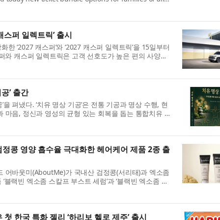
to the famed New York City landmark. Groups of four
·캐스퍼 일렉트릭’ 출시
 ‘2027 캐스퍼’와 ‘2027 캐스퍼 일렉트릭’을 15일부터
스퍼와 캐스퍼 일렉트릭은 고객 선호도가 높은 편의 사양을
품성을 강화한 것이 특징이다. 현대차는 2027 캐스퍼의
공’ 출간
을 펴냈다. ‘치유 명상 기공’은 전통 기공과 명상 수행, 현
 마음, 정신과 영성의 균형 있는 회복을 돕는 통합치유 실
구, 교육 현장에서 축적한 경험을 바탕으로 개발된...
검정콩 영양 흡수율 극대화한 헤어케어 제품 2종 출
 어바웃미(AboutMe)가 국내산 검정콩(서리태)과 엑소좀
‘블랙빈 엑소좀 스칼프 부스트 세럼’과 ‘블랙빈 엑소좀 실
을 출시했다고 15일 밝혔다. 최근 헤어케어 시장은 단...
 첫 한국 특화 젤리 ‘하리보 헬로 제주’ 출시