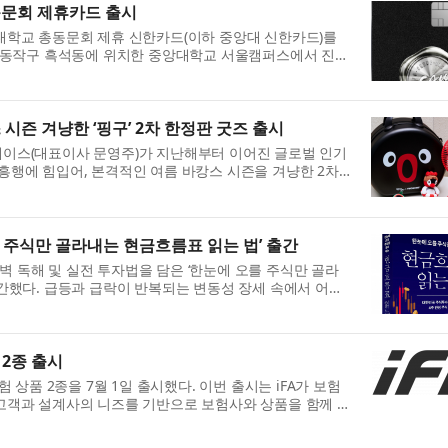
동문회 제휴카드 출시
대학교 총동문회 제휴 신한카드(이하 중앙대 신한카드)를
울 동작구 흑석동에 위치한 중앙대학교 서울캠퍼스에서 진행
앙대학교 총동문회장, 박세현 중앙대학교 총장, 진옥동
시즌 겨냥한 ‘핑구’ 2차 한정판 굿즈 출시
이스(대표이사 문영주)가 지난해부터 이어진 글로벌 인기
협업 흥행에 힘입어, 본격적인 여름 바캉스 시즌을 겨냥한 2차
보인다. 최근 Z세대를 중심으로 귀여운 캐릭터에 대한...
 주식만 골라내는 현금흐름표 읽는 법’ 출간
 독해 및 실전 투자법을 담은 ‘한눈에 오를 주식만 골라
출간했다. 급등과 급락이 반복되는 변동성 장세 속에서 어떤
은 기대와 달리 무너진다. 같은 시장에 투자했는데도 수...
 2종 출시
험 상품 2종을 7월 1일 출시했다. 이번 출시는 iFA가 보험
고객과 설계사의 니즈를 기반으로 보험사와 상품을 함께 기
 크다. 특히 AI 기반 보험 솔루션을 지속적으로 고도...