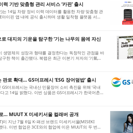
이력 기반 맞춤형 관리 서비스 ‘카핀’ 출시
)는 14일 차량 정비 이력 데이터를 활용한 차량 맞춤형 관
 NICE아이핀 앱 내에 공식 출시하며 생활 밀착형 플랫폼 서비
카핀은 이용자의 차량 정보와 실제 정비 이력 데이터를 ...
으로 대지의 기운을 탐구한 ‘기는 나무의 몸에 자신
이 생명체의 성장과 형태를 결정한다는 독창적인 관점을 바
탐구한 책이 출간됐다. 북랩은 최근 이본기 저자의 ‘기氣는
다’를 펴냈다. 이 책은 나무의 성장 형태와 생태를 ...
 판로 확대… GS더프레시 ‘ESG 장어덮밥’ 출시
 GS더프레시는 국내산 민물장어 소비 촉진을 위해 ‘국내
다고 14일 밝혔다. 이번 상품은 GS더프레시가 한국어촌어
는 ‘Co:어촌 프로젝트’ 일환으로 기획됐다. Co:어촌 프
… MUUT X 미세키서울 컬래버 공개
)이 지난 7월 6일 K-패션 브랜드 미세키서울(MISEKI
했다. 이번 협업은 3CE와의 협업에 이은 MUUT의 두 번째
문화를 끊임없이 탐구하는 MUUT의 ‘호기심’과 MISEKI