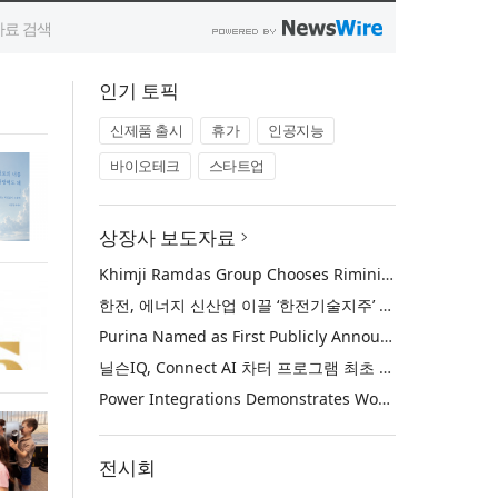
인기 토픽
신제품 출시
휴가
인공지능
바이오테크
스타트업
상장사 보도자료
Khimji Ramdas Group Chooses Rimini Street to Reduce SAP Support Costs, Protect 700+ Customizations and Reinvest Savings in Innovation
한전, 에너지 신산업 이끌 ‘한전기술지주’ 공식 출범
Purina Named as First Publicly Announced NIQ ConnectAI Charter Client
닐슨IQ, Connect AI 차터 프로그램 최초 고객사 ‘퓨리나’ 선정
Power Integrations Demonstrates World’s First 2200 V GaN Technology for Next-Era High-Voltage Power Systems
전시회