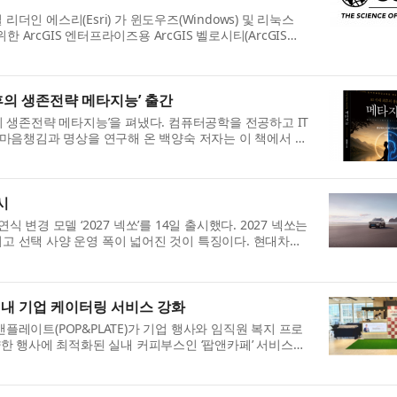
더인 에스리(Esri) 가 윈도우즈(Windows) 및 리눅스
위한 ArcGIS 엔터프라이즈용 ArcGIS 벨로시티(ArcGIS
nterprise)의 일반 공급을 발표했다. 이는 조직이 보안이 강화된 온
후의 생존전략 메타지능’ 출간
의 생존전략 메타지능’을 펴냈다. 컴퓨터공학을 전공하고 IT
 마음챙김과 명상을 연구해 온 백양숙 저자는 이 책에서 AI
‘메타지능(Meta-Intelligence)’을 제시한다. ...
시
 변경 모델 ‘2027 넥쏘’를 14일 출시했다. 2027 넥쏘는
고 선택 사양 운영 폭이 넓어진 것이 특징이다. 현대차는
던부터 100W USB 충전 케이블을 기본 제공하고 기존 익...
내 기업 케이터링 서비스 강화
플레이트(POP&PLATE)가 기업 행사와 임직원 복지 프로
양한 행사에 최적화된 실내 커피부스인 ‘팝앤카페’ 서비스를
 시장에서 주목받고 있다. 최근 기업들은 단순한 음료