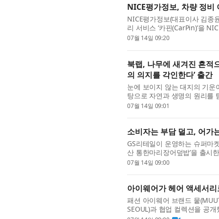
NICE평가정보, 차량 정비 
NICE평가정보(대표이사 김종윤
리 서비스 ‘카핀(CarPin)’을
스 영역을 확장한다고 밝혔다. 
07월 14일 09:20
북랩, 나무에 새겨진 흔적
의 의지를 각인한다’ 출간
눈에 보이지 않는 대지의 기운
탕으로 자연과 생명의 원리를 
나무의 몸에 자신의 의지를 각인한
07월 14일 09:01
소비자는 부담 덜고, 어가는
GS리테일이 운영하는 슈퍼마켓
산 통한마리장어덮밥’을 출시한
항공단, 해양수산부와 함께 추진하
07월 14일 09:00
로...
아이웨어가 헤어 액세서리로
패션 아이웨어 브랜드 뭍(MUUT
SEOUL)과 협업 컬렉션을 공개
브랜드 협업으로, 새로운 취향과 