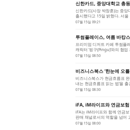
신한카드, 중앙대학교 총
신한카드(사장 박창훈)는 중앙
출시했다고 15일 밝혔다. 서
된 출시 기념식에는 김부섭 중
07월 15일 09:21
신...
투썸플레이스, 여름 바캉스 
프리미엄 디저트 카페 투썸플레
캐릭터 ‘핑구(Pingu)’와의 
한정판 굿즈 라인업을 새롭게 선
07월 15일 08:50
비즈니스북스 ‘한눈에 오를
비즈니스북스가 현금흐름표 완벽
내는 현금흐름표 읽는 법’을 
기업은 크게 오르고, 어떤 기업
07월 15일 08:30
iFA, iM라이프와 연금보험
iFA는 iM라이프와 함께 연금보
판매 채널로서의 역할을 넘어 
획하고 선보였다는 점에서 의미가
07월 15일 08:00