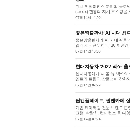
위치 인텔리전스 분야의 글로벌 리
(Linux) 환경의 자체 호스팅을 
Velocity for ArcGIS E
07월 14일 11:00
프레...
좋은땅출판사 ‘AI 시대 최
좋은땅출판사가 ‘AI 시대 최후
업계에서 근무한 뒤 20여 년간
시대 인간이 갖춰야 할 핵심 역량으로 
07월 14일 10:00
현대자동차 ‘2027 넥쏘’ 출
현대자동차가 디 올 뉴 넥쏘의 연식
엔트리 트림의 상품성이 강화되
2027 넥쏘의 엔트리 트림인 모
07월 14일 09:29
팝앤플레이트, 팝앤카페 실
기업 케이터링 전문 브랜드 팝앤
그램, 박람회, 컨퍼런스 등 다
선보이며 기업 맞춤형 케이터링
07월 14일 09:24
제...