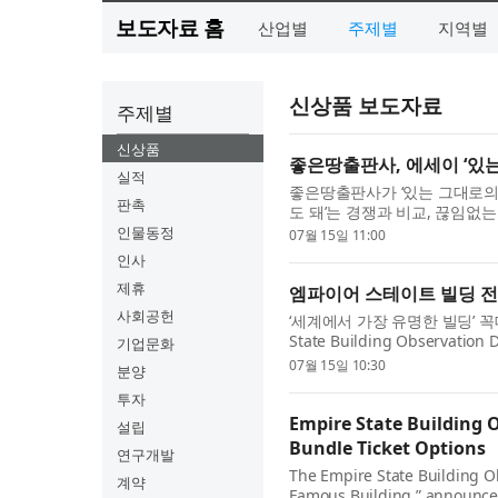
보도자료 홈
산업별
주제별
지역별
신상품 보도자료
주제별
신상품
좋은땅출판사, 에세이 ‘있는
실적
좋은땅출판사가 ‘있는 그대로의 
판촉
도 돼’는 경쟁과 비교, 끊임없
는 그대로 받아들이는 시선을 전
인물동정
07월 15일 11:00
인사
제휴
엠파이어 스테이트 빌딩 전
사회공헌
‘세계에서 가장 유명한 빌딩’ 
State Building Observ
기업문화
드마크를 방문할 때 비용을 절약
07월 15일 10:30
분양
가...
투자
Empire State Building
설립
Bundle Ticket Options
연구개발
The Empire State Building O
계약
Famous Building,” announced 