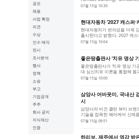
공모
ages to save on their visit 
07월 15일 10:30
who purchase...
채용
사업 확장
현대자동차 ‘2027 캐스퍼
의견
현대자동차가 편의성을 더욱 강화한
수상
출시한다고 밝혔다. 2027 캐
트림별로 기본화해 전반적인 상
07월 15일 10:04
인수 매각
...
전시
좋은땅출판사 ‘치유 명상 기
조사분석
행사
좋은땅출판사가 ‘치유 명상 기공’
대 심신치유 이론을 통합해 몸과
정책
천서다. 수십 년간의 수행과 연
07월 15일 10:00
소송
부고
삼양사 어바웃미, 국내산 
기업공개
시
주주
삼양사의 비건 클린 뷰티 브랜드
회사 공지
기술을 접목한 헤어케어 신제품 
키 헤어 노워시 트리트먼트’ 2종
지식재산
07월 15일 09:51
인증
하리보, 제주에서 영감 받은