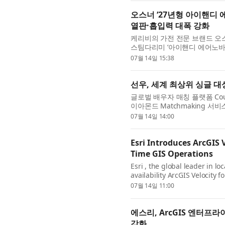
오스너 ‘27년형 아이핸디 에
열판·흡입력 대폭 강화
케리비의 가전 전문 브랜드 오스너
스팀다리미 ‘아이핸디 에어노바’
롭게 선보이며 시장 굳히기에 나
07월 14일 15:38
선우, 세계 최상위 싱글 
글로벌 배우자 매칭 플랫폼 Cou
이아몬드 Matchmaking 서비스(
몬드 Matchmaking 서비스
07월 14일 14:00
람의 삶...
Esri Introduces ArcGIS 
Time GIS Operations
Esri , the global leader in lo
availability ArcGIS Velocity 
Windows and Linux. This ena
07월 14일 11:00
on-premise...
에스리, ArcGIS 엔터프라
강화