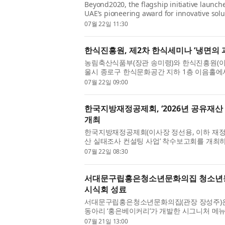
Beyond2020, the flagship initiative launche
UAE’s pioneering award for innovative solu
announced the deployment of solar-powere
07월 22일 11:30
improve acce...
한식진흥원, 제2차 한식세미나 ‘냉면의 
농림축산식품부(장관 송미령)와 한식진흥원(이사장
울시 종로구 한식문화공간 지하 1층 이음홀에서 
래’를 개최한다. 이번 세미나는 여름철 인기 음식
07월 22일 09:00
한국지방재정공제회, ‘2026년 공유재산
개최
한국지방재정공제회(이사장 정선용, 이하 재정공제
산 실태조사 컨설팅 사업’ 착수보고회를 개최
업 추진방향과 기관별 역할을 공유했다고 밝혔
07월 22일 08:30
용...
서대문구립홍은청소년문화의집 청소년동
시식회 성료
서대문구립홍은청소년문화의집(관장 장성주)은 2
동아리 ‘홍은베이커리’가 개발한 시그니처 메
사회에 선보이며 뜻깊은 시간을 마련했다. 이번
07월 21일 13:00