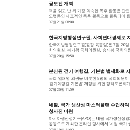
공모전 개최
책을 읽고 난 뒤 가장 익숙한 독후 활동은 단
오랫동안 대표적인 독후 활동으로 활용되어 왔
사진과 영상, 음악, 디지털 콘텐츠 등 다양한 
07월 21일 08:00
한국지방행정연구원, 사회연대경제로 지
한국지방행정연구원(원장 육동일)은 7월 20
회의원실, 복기왕 국회의원실, 송재봉 국회의원
년 제2차 지방자치 혁신포럼 : 사회연대경제정책센
07월 20일 15:50
분산된 걷기 여행길, 기본법 법제화로 
국회 염태영 의원을 비롯한 8명의 국회의원
‘걷기여행길 기본법’ 제정을 위한 정책토론회가 오
제7간담회의실에서 개최된다. 이번 토론회는 그
07월 20일 11:59
네팔, 국가 생산성 마스터플랜 수립하며 
청사진 마련
아시아생산성기구(APO)는 네팔 국가생산성경제
공동으로 개최한 온라인 행사에서 ‘네팔 국가 생산성
Productivity Master Plan for Nepal 
07월 19일 11:02