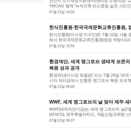
천안시 도시재생지원센터(센터장 오형석)는 22
YMCA와 함께 ‘녹색건축 탄소중립 실천 시민인
약(MOU)을 체결하고 유관기관 간담회를 개최
07월 23일 14:06
과 학...
한식진흥원-한국국제문화교류진흥원, 
한식진흥원(이사장 이규민)은 7월 22일 서울
에서 한국국제문화교류진흥원(원장 박창식)과 
업무협약(MOU)을 체결했다. 이번 협약은 국내
07월 23일 10:50
환경재단, 세계 맹그로브 생태계 보존의
복원 성과 공개
환경재단(이사장 최열)은 오는 7월 26일 ‘세
시아 파리섬에서 진행한 맹그로브 복원 프로젝
태계 보존의 날’은 맹그로브 생태계의 중요성을 
07월 23일 09:46
WWF, 세계 맹그로브의 날 맞아 제주
WWF(세계자연기금)는 세계 맹그로브의 날(7
(AFoCO), 제주특별자치도, 국립산림과학원
그로브숲 보전을 위한 네트워크를 구축하고 다
07월 23일 09:37
협력은 제...