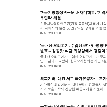
달...
한국지방행정연구원-배재대학교, ‘지역사
무협약’ 체결
한국지방행정연구원(원장 육동일)과 배재대학교(
서 ‘지역사회 발전 및 연구역량 강화를 위한 업
발전전략 모색’ 세미나를 개최했다. 이번 업무협
07월 16일 17:00
‘국내산 오리고기, 수입산보다 맛·영양·
발표… 감칠맛·식감·위생성에서 경쟁력
국내산 오리고기가 수입산 오리고기보다 맛과 
연구 결과가 나왔다. 한국오리협회는 지난 4
해 추진 중인 ‘국내산·수입산 오리고기 이화학적 
07월 16일 16:30
해피기버, 대전 서구 국가유공자·보훈가
사단법인 해피기버는 지난 9일 대전광역시 서
자와 보훈가족의 건강한 여름나기를 지원하기 
다고 밝혔다. 이번 전달식은 다가오는 여름을
07월 16일 16:00
공헌...
금천구시설관리공단, 주민 CS모니터링