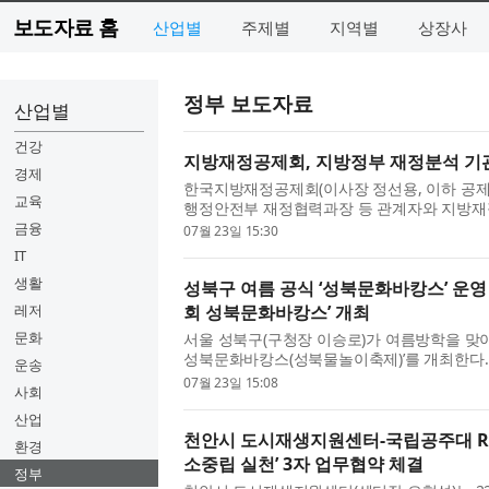
보도자료 홈
산업별
주제별
지역별
상장사
정부 보도자료
산업별
건강
지방재정공제회, 지방정부 재정분석 기
경제
한국지방재정공제회(이사장 정선용, 이하 공제회
교육
행정안전부 재정협력과장 등 관계자와 지방재정
데 ‘2026년 지방재정분석 현지실사단 발대식’
금융
07월 23일 15:30
...
IT
생활
성북구 여름 공식 ‘성북문화바캉스’ 운영 
레저
회 성북문화바캉스’ 개최
문화
서울 성북구(구청장 이승로)가 여름방학을 맞아 
성북문화바캉스(성북물놀이축제)’를 개최한다.
운송
역별 10일간 운영되며, 초등학교 운동장과 유휴
07월 23일 15:08
사회
산업
천안시 도시재생지원센터-국립공주대 RIS
환경
소중립 실천’ 3자 업무협약 체결
정부