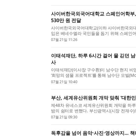
시그...
사이버한국외국어대학교 스페인어학부, 
530만 원 전달
사이버한국외국어대학교(이하 사이버한국외대, 
입은 베네수엘라 국민들을 돕기 위해 스페인어
주한 베네수엘라 대사관에 전달했다고 밝혔다
07월 21일 11:26
770...
이태석재단, 하루 6시간 걸어 물 긷던 
사
이태석재단(이사장 구수환)이 남수단 현지 비영리단
‘희망의 샘물 프로젝트’를 통해 남수단 모빌(Mo
개발하고 태양광 급수·정수시설을 구축했다. 이
07월 21일 10:40
적...
부산, 세계유산위원회 개막 맞춰 ‘대한
제48차 유네스코 세계유산위원회 개막을 하루
밤의 쉼터로 변했다. 부산광역시(시장 전재수)
19일까지 이틀간 운영한 ‘2026 대한민국 밤밤
07월 21일 09:30
독후감을 넘어 음악·사진·영상까지… 책따