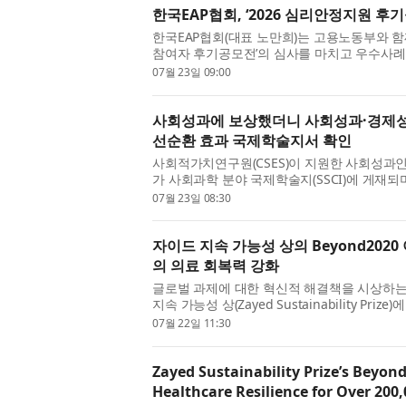
한국EAP협회, ‘2026 심리안정지원 후
한국EAP협회(대표 노만희)는 고용노동부와 함
참여자 후기공모전’의 심사를 마치고 우수사례
사업은 구직 및 실직 과정에서 스트레스와 불안
07월 23일 09:00
를...
사회성과에 보상했더니 사회성과·경제성과
선순환 효과 국제학술지서 확인
사회적가치연구원(CSES)이 지원한 사회성과인센티브(So
가 사회과학 분야 국제학술지(SSCI)에 게재되
근거를 국제적으로 인정받게 됐다. SPC는 사
07월 23일 08:30
치...
자이드 지속 가능성 상의 Beyond2020
의 의료 회복력 강화
글로벌 과제에 대한 혁신적 해결책을 시상하는
지속 가능성 상(Zayed Sustainability Pri
이 오늘 인도 전역에 태양광 발전 의료 센터를
07월 22일 11:30
인...
Zayed Sustainability Prize’s Beyon
Healthcare Resilience for Over 200,