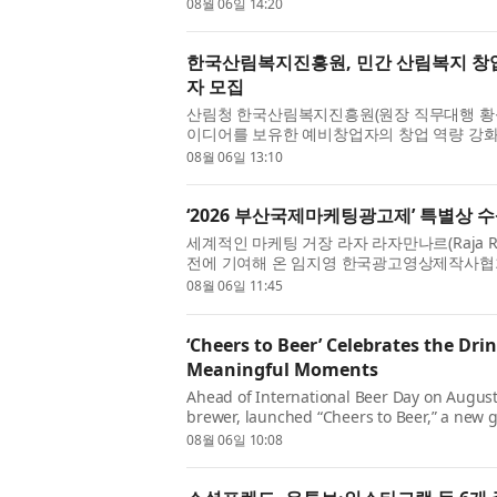
시먼앤드웨이크필드 코리아(Cushman & Wakef
08월 06일 14:20
과 ...
한국산림복지진흥원, 민간 산림복지 창업·성
자 모집
산림청 한국산림복지진흥원(원장 직무대행 황성
이디어를 보유한 예비창업자의 창업 역량 강화를
창업·성장 패키지 FOR:SEED(예비창업패키지)
08월 06일 13:10
한...
‘2026 부산국제마케팅광고제’ 특별상 
세계적인 마케팅 거장 라자 라자만나르(Raja R
전에 기여해 온 임지영 한국광고영상제작사협회
(MAD STARS 2026)’에서 특별상을 수상한다
08월 06일 11:45
는 매년 혁...
‘Cheers to Beer’ Celebrates the Drin
Meaningful Moments
Ahead of International Beer Day on August 
brewer, launched “Cheers to Beer,” a new 
timeless role beer plays in culture and c
08월 06일 10:08
campaign is anchored by...