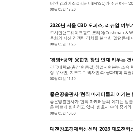
터인 엠와이소셜컴퍼니(MYSC)가 주관하는 ‘
램: 2026 EMA Content GROW+’ 참여 
08월 05일 13:20
를 창출...
2026년 서울 CBD 오피스, 리뉴얼 여
쿠시먼앤드웨이크필드 코리아(Cushman & Wake
후화와 자산 경쟁력 격차를 분석한 ‘알던동네 
다. 이번 보고서는 쿠시먼앤드웨이크필드가 독
08월 05일 11:26
부...
‘경영+공학’ 융합형 창업 인재 키우는 
건국대학교(총장 원종필) 창업지원본부 소속 학생
장 우채빈, 지도교수 박재민)과 공과대학 학술
교수 김원준), 창업지원본부(본부장 배성준)가 공동 주최
08월 05일 11:19
좋은땅출판사 ‘현직 마케터들의 이기는 법
좋은땅출판사가 ‘현직 마케터들의 이기는 법률 마
은 빠르게 변화하고 있다. 변호사 수의 증가와 
경의 확산은 로펌과 변호사에게도 새로운 마케팅 
08월 05일 10:00
대전창조경제혁신센터 ‘2026 재도전혁