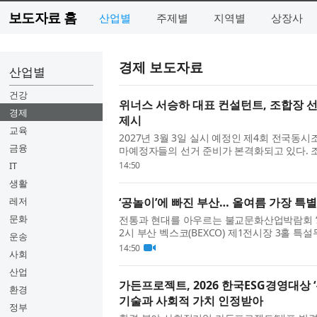
보도자료 홈
산업별
주제별
지역별
상장사
경제 보도자료
산업별
건강
위너스 서승하 대표 컨설턴트, 조합장 선
경제
제시
교육
2027년 3월 3일 실시 예정인 제4회 전국동
금융
마예정자들의 선거 준비가 본격화되고 있다. 
의 평판, 조직력, 공약의 현실성, 선거 공보의
IT
14:50
용...
생활
레저
‘공놀이’에 빠진 부산… 올여름 가장 특별
문화
전통과 현대를 아우르는 불교문화산업박람회 ‘2
2시 부산 벡스코(BEXCO) 제1전시장 3홀 
운송
막을 올렸다. 9일까지 진행되는 이번 박람회는 
14:50
사회
만...
산업
가든프로젝트, 2026 한국ESG경영대상 
환경
기술과 사회적 가치 인정받아
정부