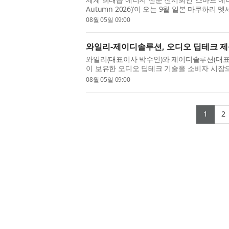
Autumn 2026)’이 오는 9월 일본 마쿠하리
지저장장치(ESS), 태양광, 풍력, 스마트 그리
08월 05일 09:00
...
와일리-제이디솔루션, 오디오 딥테크 제
와일리(대표이사 박수인)와 제이디솔루션(대표
이 보유한 오디오 딥테크 기술을 소비자 시장으
통 공동사업 계약을 체결했다고 5일 밝혔다. 
08월 05일 09:00
(ha...
(cur
1
2