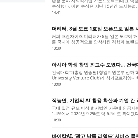
환경 분야 사회적기업 가든프로젝트(대표 박경복)
수상했다. 이번 수상은 지난 15년간 도시농업,
분야에서 축적해 온 사회적 가치 실천과 환경 
14:41
든...
더리터, 8월 도쿄 1호점 오픈으로 일본 
커피 프랜차이즈 더리터가 8월 일본 도쿄에 해
를 국내에 성공적으로 안착시킨 경험과 브랜드
임원진이 직접 주도한다는 점에서 주목된다. ◇ 
13:30
아시아 학생 창업 최고수 모였다… 건국
건국대학교(총장 원종필) 창업지원본부 산하 학생
University Venture Club)가 싱가포르경영대학(
하 SMU) 스타트업 학회 ‘Start-up Society
13:00
톤’이 지난 ...
직능연, 기업의 AI 활용 확산과 기업 간
국내 일정 규모 이상 회사법인 가운데 인공지능(
1.4%에서 2024년 9.2%로 약 6.5배로 확대
쳤으며, 기업 규모와 산업에 따른 격차가 뚜
10:30
고혜...
바이칼AI, ‘광고 낭독 리워드’ 서비스 