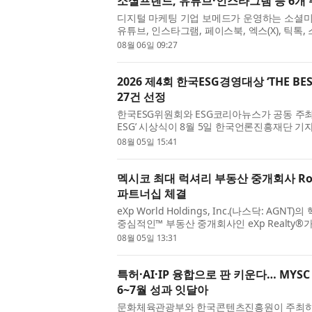
소셜프렌드, 유튜브·인스타그램 등 6개 
디지털 마케팅 기업 보메드가 운영하는 소셜미디
유튜브, 인스타그램, 페이스북, 엑스(X), 틱톡
서비스를 한곳에서 이용할 수 있는 통합 환경을 제
08월 06일 09:27
2026 제4회 한국ESG경영대상 ‘THE BE
27건 선정
한국ESG위원회와 ESG코리아뉴스가 공동 주최하는
ESG’ 시상식이 8월 5일 한국언론진흥재단 기
상 THE BEST ESG’는 ESG(환경·사회·지
08월 05일 15:41
기업, 교...
멕시코 최대 럭셔리 부동산 중개회사 Ronival
파트너십 체결
eXp World Holdings, Inc.(나스닥: A
중심적인™ 부동산 중개회사인 eXp Realty
California Sur) 지역에서 거래 건수 기준 1위 
08월 05일 13:31
Ronival)...
특허·AI·IP 융합으로 판 키운다… MYSC ‘
6~7월 성과 잇달아
문화체육관광부와 한국콘텐츠진흥원이 주최하