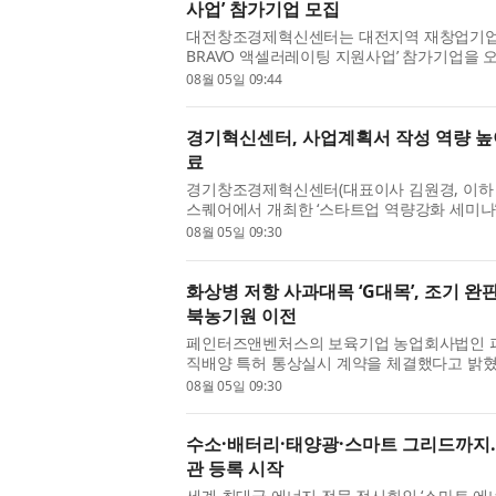
사업’ 참가기업 모집
대전창조경제혁신센터는 대전지역 재창업기업을
BRAVO 액셀러레이팅 지원사업’ 참가기업을 오
사업은 대전지역 재창업기업을 발굴해 정밀진단,
08월 05일 09:44
발굴 및...
경기혁신센터, 사업계획서 작성 역량 높
료
경기창조경제혁신센터(대표이사 김원경, 이하
스퀘어에서 개최한 ‘스타트업 역량강화 세미나
미나는 예비·초기 창업자의 사업계획서 작성 
08월 05일 09:30
...
화상병 저항 사과대목 ‘G대목’, 조기 완
북농기원 이전
페인터즈앤벤처스의 보육기업 농업회사법인 
직배양 특허 통상실시 계약을 체결했다고 밝혔
기내 대량증식 배양 방법’에 대한 조직배양 
08월 05일 09:30
이 ...
수소·배터리·태양광·스마트 그리드까지… ‘
관 등록 시작
세계 최대급 에너지 전문 전시회인 ‘스마트 에너지 위